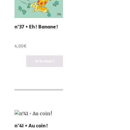
n°37 • Eh ! Banane !
4,00€
Je le veux !
n°41 • Au coin !