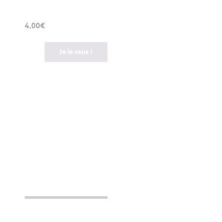
4,00€
Je le veux !