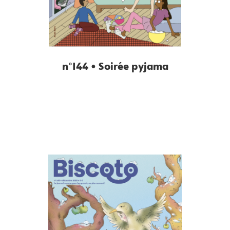
n°144 • Soirée pyjama