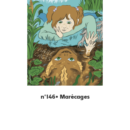
n°146• Marécages