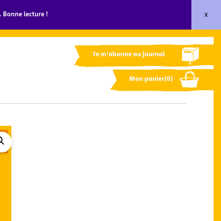
x
 Bonne lecture !
Je m'abonne au journal
Mon panier(0)