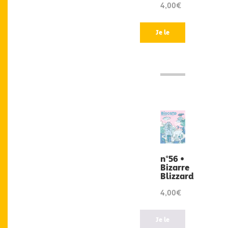
4,00€
Je le
veux
!
n°56 •
Bizarre
Blizzard
4,00€
Je le