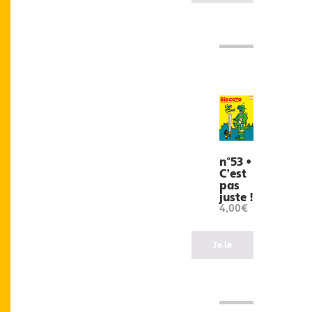
veux
!
n°53 •
C’est
pas
juste !
4,00€
Je le
veux
!