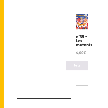
n°35 •
Les
mutants
4,00€
Je le
veux
!