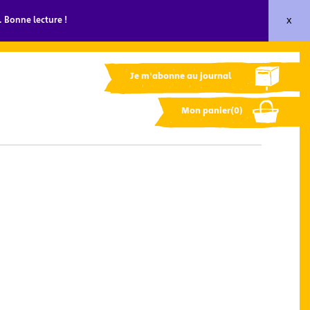
x
 Bonne lecture !
Je m'abonne au journal
Mon panier(0)