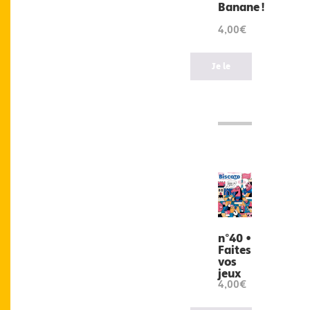
Banane !
4,00€
Je le
veux
!
n°40 •
Faites
vos
jeux
4,00€