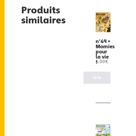
Produits
similaires
n°49 •
Momies
pour
la vie
!
4,00€
Je le
veux
!