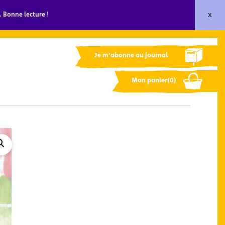
x
 Bonne lecture !
Je m'abonne au journal
Mon panier(0)