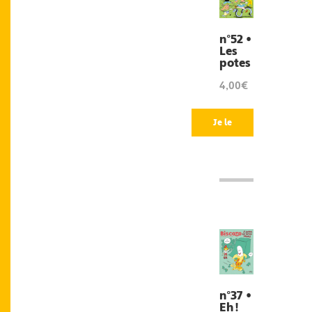
n°52 •
Les
potes
4,00€
Je le
veux
!
n°37 •
Eh !