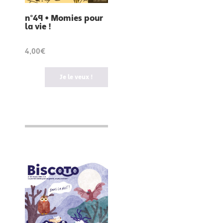
n°49 • Momies pour
la vie !
4,00€
Je le veux !