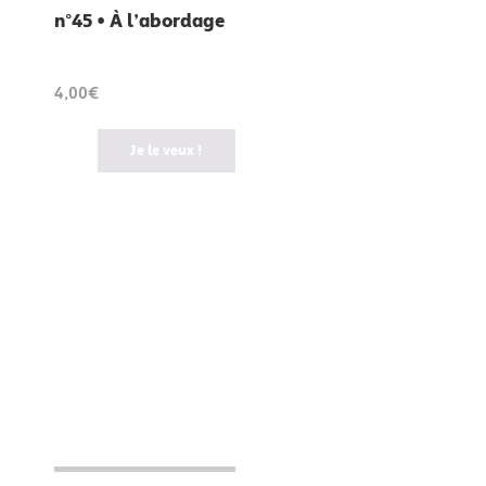
n°45 • À l’abordage
4,00€
Je le veux !