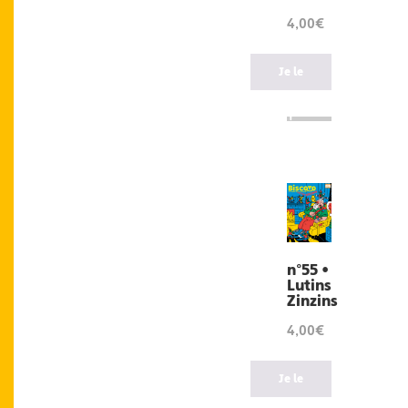
4,00€
Je le
veux
!
n°55 •
Lutins
Zinzins
4,00€
Je le
veux