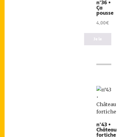
n°36 •
Ça
pousse
4,00€
Je le
veux
!
n°43 •
Château
fortiche