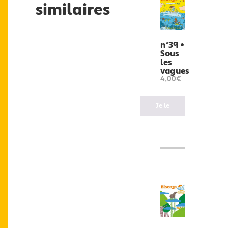
similaires
n°39 •
Sous
les
vagues
4,00€
Je le
veux
!