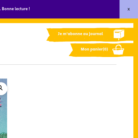
x
 Bonne lecture !
Je m'abonne au journal
Mon panier(0)