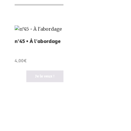
n°45 • À l’abordage
4,00€
Je le veux !