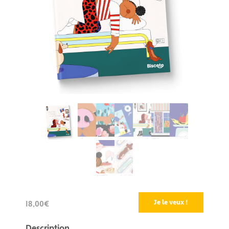
Je le veux !
18,00€