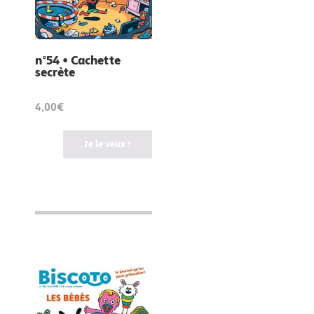
n°54 • Cachette
secrète
4,00€
Je le veux !