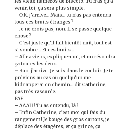
les vieux numéros de Biscoto. Tu n’as qu’à
venir, toi, ça sera plus simple.
– O.K. j’arrive… Mais… tu n’as pas entendu
tous ces bruits étranges ?
– Je ne crois pas, non. Il se passe quelque
chose ?
– C’est juste qu’il fait bientôt nuit, tout est
si sombre… Et ces bruits…
– Allez viens, explique-moi, et on résoudra
ça toutes les deux.
– Bon, j’arrive. Je suis dans le couloir. Je te
préviens au cas où quelqu’un me
kidnapperai en chemin… dit Catherine,
pas très rassurée.
PAF
– AAAH ! Tu as entendu, là ?
– Enfin Catherine, c’est moi qui fais du
rangement ! Je bouge des gros cartons, je
déplace des étagères, et ça grince, ça