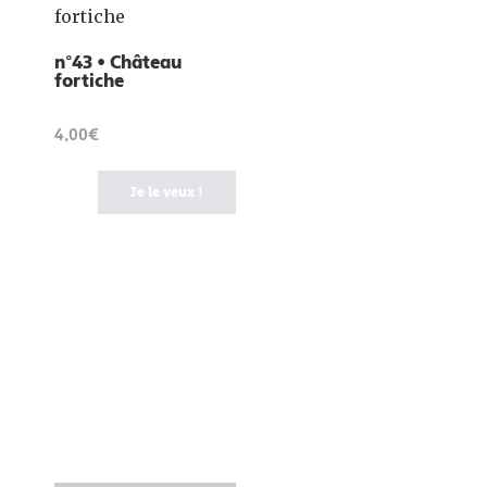
n°43 • Château
fortiche
4,00€
Je le veux !