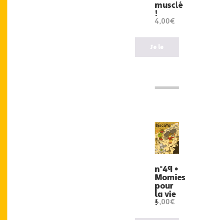
musclé
!
4,00€
Je le
veux
!
n°49 •
Momies
pour
la vie
!
4,00€