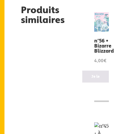
Produits
similaires
n°56 •
Bizarre
Blizzard
4,00€
Je le
veux
!