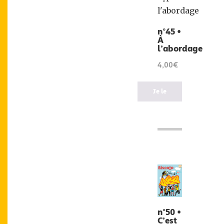
n°45 •
À
l’abordage
4,00€
Je le
veux
!
n°50 •
C’est