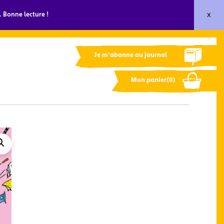
x
 Bonne lecture !
Je m'abonne au journal
Mon panier(0)