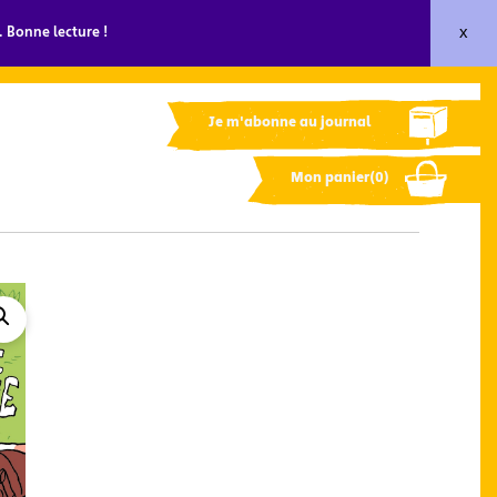
x
 Bonne lecture !
Je m'abonne au journal
Mon panier(0)