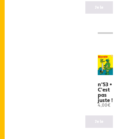
Je le
veux
!
n°53 •
C’est
pas
juste !
4,00€
Je le
veux
!