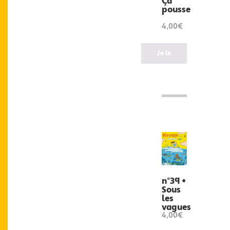
Ça
pousse
4,00€
Je le
veux
!
n°39 •
Sous
les
vagues
4,00€