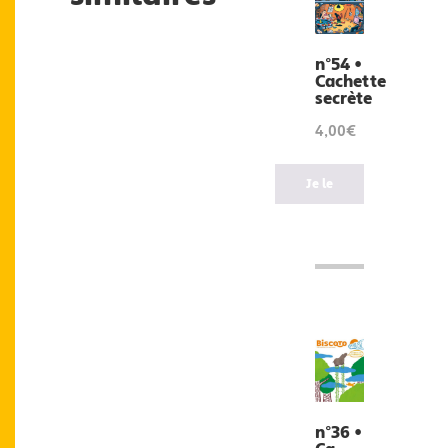
n°54 •
Cachette
secrète
4,00€
Je le
veux
!
n°36 •