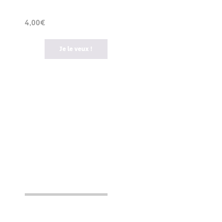
4,00€
Je le veux !