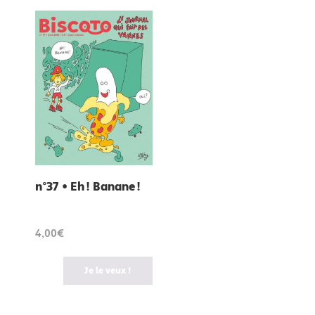
n°37 • Eh ! Banane !
4,00€
Je le veux !