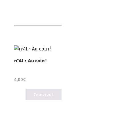
n°41 • Au coin !
4,00€
Je le veux !