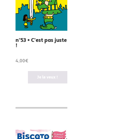
n°53 • C’est pas juste
!
4,00€
Je le veux !