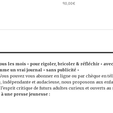
90,00€
 tous les mois • pour rigoler, bricoler & réfléchir • av
mme un vrai journal • sans publicité •
 Vous pouvez vous abonner en ligne ou par chèque en té
e, indépendante et audacieuse, nous proposons aux enfa
’esprit critique de futurs adultes curieux et ouverts au
 à une presse jeunesse :