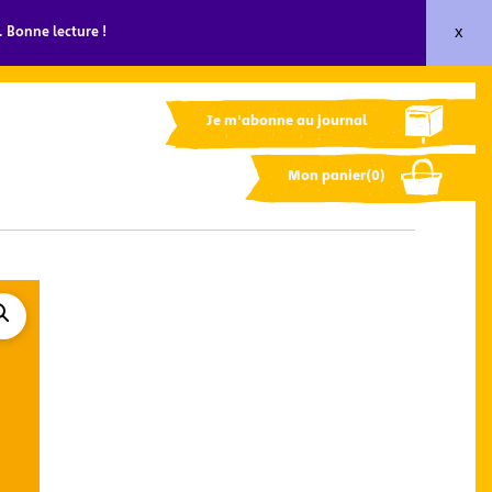
x
 Bonne lecture !
Je m'abonne au journal
Mon panier(0)