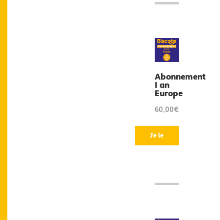
Abonnement
1 an
Europe
60,00€
Je le
veux
!