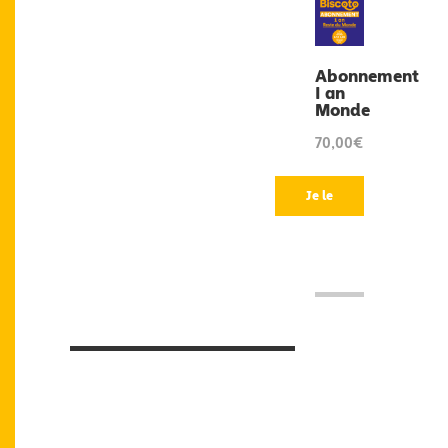
Abonnement
1 an
Monde
70,00€
Je le
veux
!