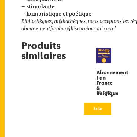
– stimulante
– humoristique et poétique
Bibliothèques, médiathèques, nous acceptons les règ
abonnement[arobase]biscotojournal.com !
Produits
similaires
Abonnement
1 an
France
&
Belgique
50,00€
Je le
veux
!