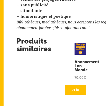
– sans publicité
– stimulante
– humoristique et poétique
Bibliothèques, médiathèques, nous acceptons les règ
abonnement[arobase]biscotojournal.com !
Produits
similaires
Abonnement
1 an
Monde
70,00€
Je le
veux
!