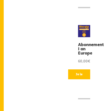
Abonnement
1 an
Europe
60,00€
Je le
veux
!