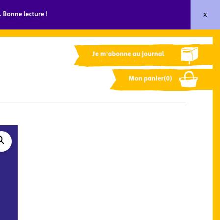
x
 Bonne lecture !
Je m'abonne au journal
Mon panier(0)