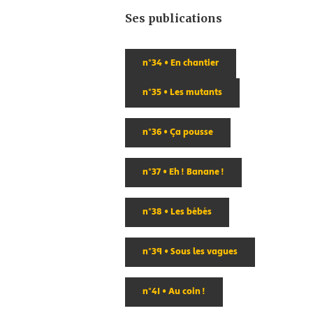
Ses publications
n°34 • En chantier
n°35 • Les mutants
n°36 • Ça pousse
n°37 • Eh ! Banane !
n°38 • Les bébés
n°39 • Sous les vagues
n°41 • Au coin !