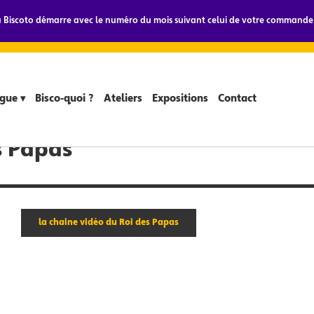
Biscoto démarre avec le numéro du mois suivant celui de votre commande.
gue ▾
Bisco-quoi ?
Ateliers
Expositions
Contact
s Papas
la chaine vidéo du Roi des Papas