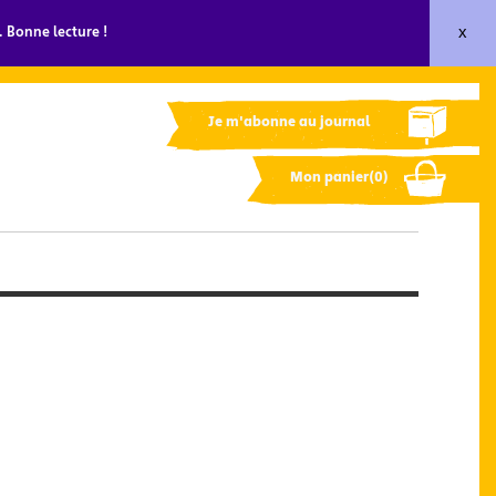
x
 Bonne lecture !
Je m'abonne au journal
Mon panier(0)