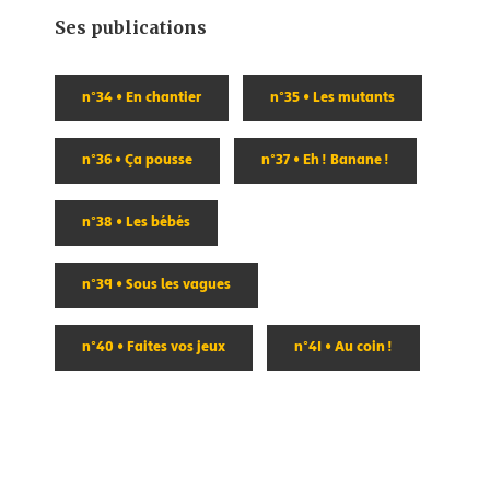
Ses publications
n°34 • En chantier
n°35 • Les mutants
n°36 • Ça pousse
n°37 • Eh ! Banane !
n°38 • Les bébés
n°39 • Sous les vagues
n°40 • Faites vos jeux
n°41 • Au coin !