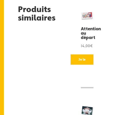
Produits
similaires
Attention
au
départ
14,00€
Je le
veux
!