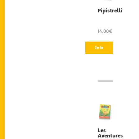
Pipistrelli
14,00€
Je le
veux
!
Les
Aventures