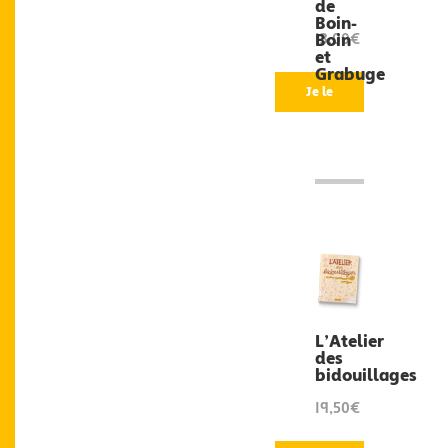
de
Boin-
Boin
13,00€
et
Grabuge
Je le
veux
!
L’Atelier
des
bidouillages
19,50€