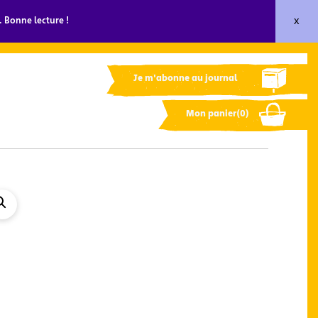
x
 Bonne lecture !
Je m'abonne au journal
Mon panier(0)