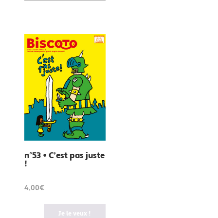
n°53 • C’est pas juste
!
4,00€
Je le veux !