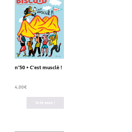
n°50 • C’est musclé !
4,00€
Je le veux !