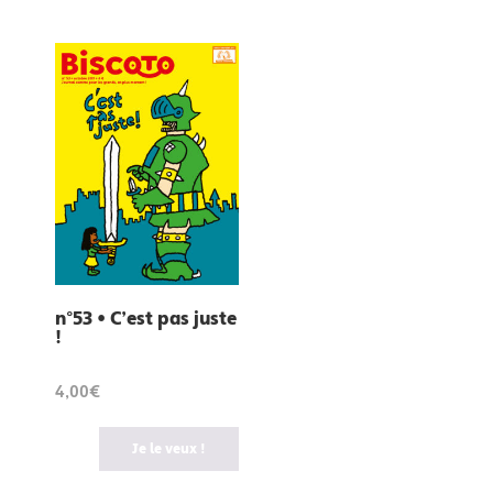
n°53 • C’est pas juste
!
4,00€
Je le veux !