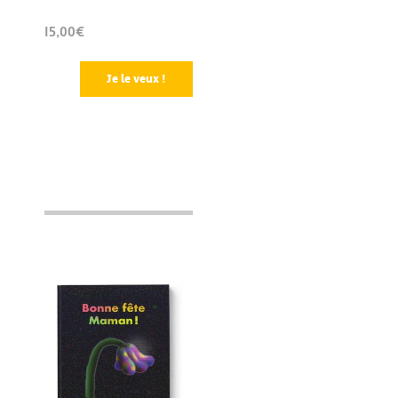
15,00€
Je le veux !