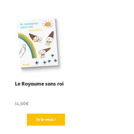
Le Royaume sans roi
14,00€
Je le veux !