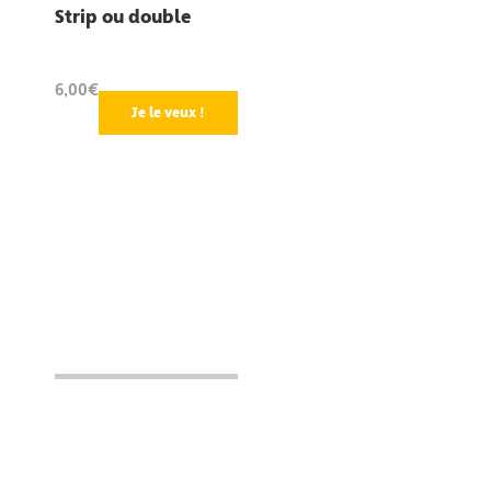
Strip ou double
6,00€
Je le veux !