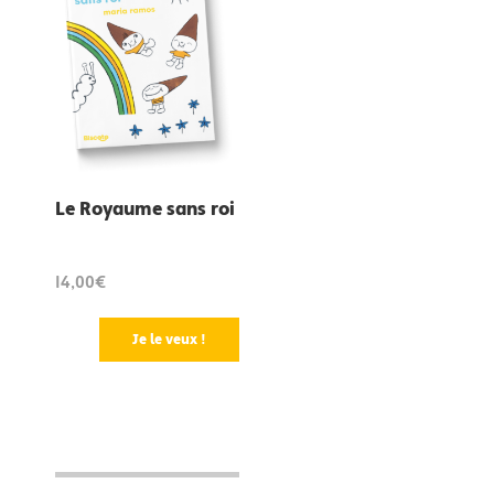
Le Royaume sans roi
14,00€
Je le veux !